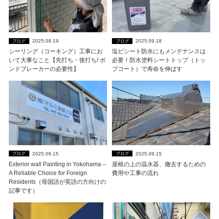
2025.09.19
2025.09.18
ブログ
ブログ
シーリング（コーキング）工事にお
塩ビシート防水にもメンテナンスは
いて大事なこと【先打ち・後打ち/ ボ
必要！防水塗料シートトップ（トッ
ンドブレーカーの必要性】
プコート）で寿命を伸ばす
2025.09.15
2025.09.15
ブログ
ブログ
Exterior wall Painting in Yokohama –
屋根の上の温水器、撤去するための
A Reliable Choice for Foreign
費用や工事の流れ
Residents（母国語が英語の方向けの
記事です）