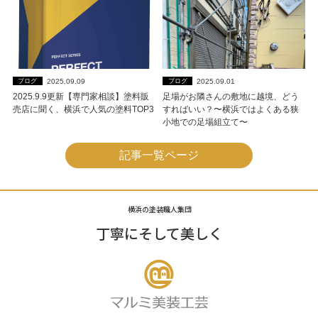
2025.09.09
2025.09.01
ブログ
ブログ
2025.9.9更新【専門家相談】塗料販
足場がお隣さんの敷地に越境、どう
売店に聞く、横浜で人気の塗料TOP3
すればいい？〜横浜ではよくある狭
小地での足場組立て〜
記事一覧ページ
横浜の塗装職人集団
丁寧にそして美しく