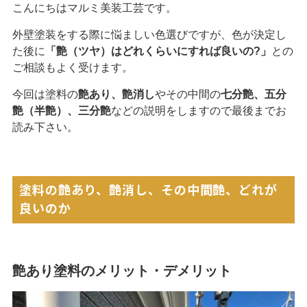
こんにちはマルミ美装工芸です。
外壁塗装をする際に悩ましい色選びですが、色が決定し
た後に
「艶（ツヤ）はどれくらいにすれば良いの?」
との
ご相談もよく受けます。
今回は塗料の
艶あり、艶消し
やその中間の
七分艶、五分
艶（半艶）、三分艶
などの説明をしますので最後までお
読み下さい。
塗料の艶あり、艶消し、その中間艶、どれが
閉じる
良いのか
艶あり塗料のメリット・デメリット