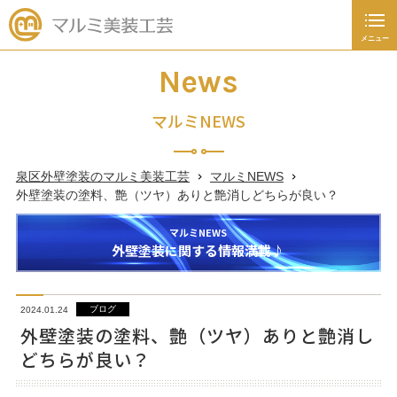
メニュー
閉じる
施工事例
News
新着情報
マルミNEWS
お知らせ
泉区外壁塗装のマルミ美装工芸
マルミNEWS
キャンペーン
外壁塗装の塗料、艶（ツヤ）ありと艶消しどちらが良い？
ブログ
マルミNEWS
外壁塗装に関する情報満載♪
塗装あれこれ豆知識
ブログ
2024.01.24
045-392-4936
外壁塗装の塗料、艶（ツヤ）ありと艶消し
どちらが良い？
日～土曜日
9：00
～
19：00