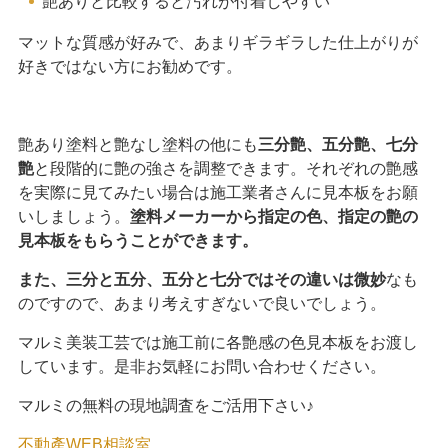
艶ありと比較すると汚れが付着しやすい
マットな質感が好みで、あまりギラギラした仕上がりが
好きではない方にお勧めです。
艶あり塗料と艶なし塗料の他にも
三分艶、五分艶、七分
艶
と段階的に艶の強さを調整できます。それぞれの艶感
を実際に見てみたい場合は施工業者さんに見本板をお願
いしましょう。
塗料メーカーから指定の色、指定の艶の
見本板をもらうことができます。
また、三分と五分、五分と七分ではその違いは微妙
なも
のですので、あまり考えすぎないで良いでしょう。
マルミ美装工芸では施工前に各艶感の色見本板をお渡し
しています。是非お気軽にお問い合わせください。
マルミの無料の現地調査をご活用下さい♪
不動產WEB相談室