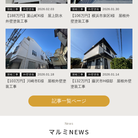
2026.02.03
2026.01.30
屋根工事
外壁塗装
屋根工事
外壁塗装
【188万円】葉山町K様 屋上防水
【106万円】横浜市泉区I様 屋根外
外壁塗装工事
壁塗装工事
2026.01.18
2026.01.14
屋根工事
外壁塗装
屋根工事
外壁塗装
【103万円】川崎市E様 屋根外壁塗
【132万円】藤沢市H様邸 屋根外壁
装工事
塗装工事
記事一覧ページ
News
マルミNEWS