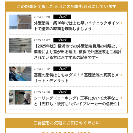
この記事を閲覧した人はこの記事も参考にしています
ブログ
2024.05.29
外壁塗装 築10年ではまだ早い？チェックポイン
トで塗装の時期を確認しましょう
ブログ
2025.04.07
【2025年版】横浜市での外壁塗装費用の相場と、
業者により差が出る理由~横浜で外壁塗装をご検討
されている方におすすめの記事です~
ブログ
2024.03.12
基礎の塗装はしちゃダメ！？基礎塗装の真実とメ
リット・デメリット
ブログ
2025.09.19
シーリング（コーキング）工事において大事なこ
と【先打ち・後打ち/ ボンドブレーカーの必要性】
ご要望をお気軽にお知らせください