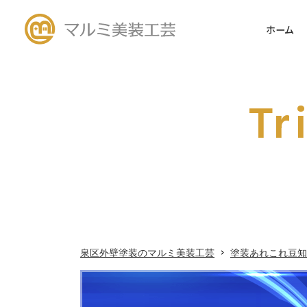
ホーム
施工事例
外壁塗
「火災
新着情報
Tr
はでき
塗装あれこれ豆知識
シーリ
未分類
塗料について
外壁について
泉区外壁塗装のマルミ美装工芸
塗装あれこれ豆知
屋根について