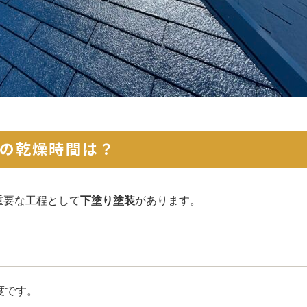
の乾燥時間は？
重要な工程として
下塗り塗装
があります。
度です。