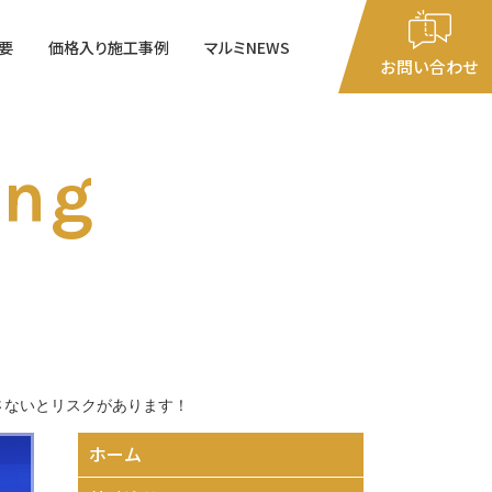
要
価格入り施工事例
マルミNEWS
閉じる
お問い合わせ
9：00
～
19：00
ing
日～土曜日
さないとリスクがあります！
ホーム
価格入り