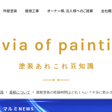
外壁塗装
屋根工事
オーナー様、法人様へのご提案
会社概
装
屋根塗装
保険で外壁塗装」
カバー工法
営業時間
ivia of paint
るのか
葺き替え
ング工事について
営業日
塗装あれこれ豆知識
識
屋根について
屋根塗装の乾燥時間はどれくらい？十分に乾か
マルミNEWS