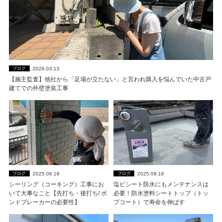
2026.03.13
ブログ
【施主監査】他社から「足場が立たない」と言われ購入を悩んでいた中古戸
建てでの外壁塗装工事
2025.09.19
2025.09.18
ブログ
ブログ
シーリング（コーキング）工事にお
塩ビシート防水にもメンテナンスは
いて大事なこと【先打ち・後打ち/ ボ
必要！防水塗料シートトップ（トッ
ンドブレーカーの必要性】
プコート）で寿命を伸ばす