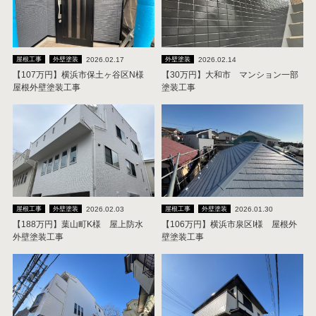
2026.02.17
2026.02.14
屋根工事
外壁塗装
外壁塗装
【107万円】横浜市保土ヶ谷区N様
【30万円】大和市 マンション一部
屋根外壁塗装工事
塗装工事
2026.02.03
2026.01.30
屋根工事
外壁塗装
屋根工事
外壁塗装
【188万円】葉山町K様 屋上防水
【106万円】横浜市泉区I様 屋根外
外壁塗装工事
壁塗装工事