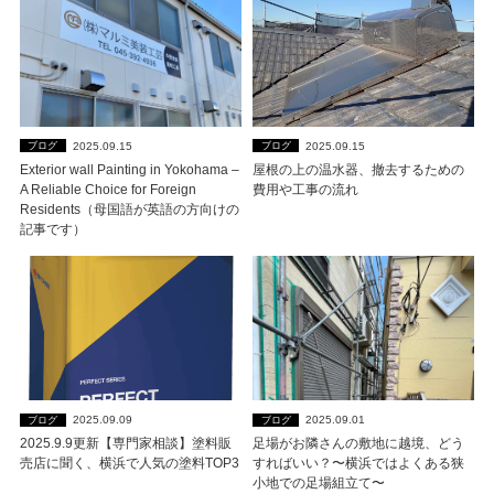
2025.09.15
2025.09.15
ブログ
ブログ
Exterior wall Painting in Yokohama –
屋根の上の温水器、撤去するための
A Reliable Choice for Foreign
費用や工事の流れ
Residents（母国語が英語の方向けの
記事です）
2025.09.09
2025.09.01
ブログ
ブログ
2025.9.9更新【専門家相談】塗料販
足場がお隣さんの敷地に越境、どう
売店に聞く、横浜で人気の塗料TOP3
すればいい？〜横浜ではよくある狭
小地での足場組立て〜