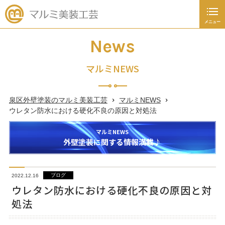
メニュー
閉じる
施工事例
News
新着情報
マルミNEWS
お知らせ
泉区外壁塗装のマルミ美装工芸
マルミNEWS
キャンペーン
ウレタン防水における硬化不良の原因と対処法
ブログ
マルミNEWS
外壁塗装に関する情報満載♪
塗装あれこれ豆知識
ブログ
2022.12.16
045-392-4936
ウレタン防水における硬化不良の原因と対
処法
日～土曜日
9：00
～
19：00