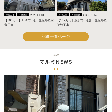
2026.01.18
2026.01.14
屋根工事
外壁塗装
屋根工事
外壁塗装
【103万円】川崎市E様 屋根外壁塗
【132万円】藤沢市H様邸 屋根外壁
装工事
塗装工事
記事一覧ページ
News
マルミNEWS