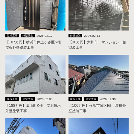
2026.02.17
2026.02.14
屋根工事
外壁塗装
外壁塗装
【107万円】横浜市保土ヶ谷区N様
【30万円】大和市 マンション一部
屋根外壁塗装工事
塗装工事
2026.02.03
2026.01.30
屋根工事
外壁塗装
屋根工事
外壁塗装
【188万円】葉山町K様 屋上防水
【106万円】横浜市泉区I様 屋根外
外壁塗装工事
壁塗装工事