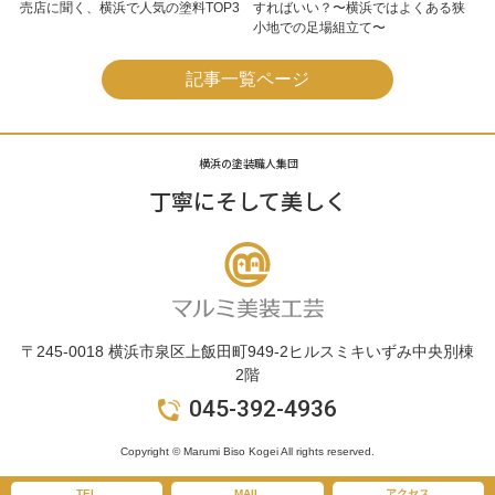
売店に聞く、横浜で人気の塗料TOP3
すればいい？〜横浜ではよくある狭
小地での足場組立て〜
記事一覧ページ
横浜の塗装職人集団
丁寧にそして美しく
〒245-0018 横浜市泉区上飯田町949-2ヒルスミキいずみ中央別棟
2階
045-392-4936
Copyright © Marumi Biso Kogei All rights reserved.
TEL
MAIL
アクセス