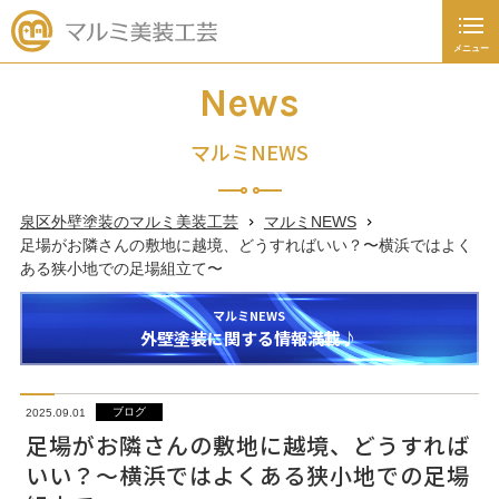
メニュー
閉じる
施工事例
News
新着情報
マルミNEWS
お知らせ
泉区外壁塗装のマルミ美装工芸
マルミNEWS
キャンペーン
足場がお隣さんの敷地に越境、どうすればいい？〜横浜ではよく
ある狭小地での足場組立て〜
ブログ
マルミNEWS
外壁塗装に関する情報満載♪
塗装あれこれ豆知識
045-392-4936
ブログ
2025.09.01
足場がお隣さんの敷地に越境、どうすれば
日～土曜日
いい？〜横浜ではよくある狭小地での足場
9：00
～
19：00