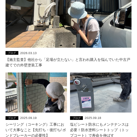
2026.03.13
ブログ
【施主監査】他社から「足場が立たない」と言われ購入を悩んでいた中古戸
建てでの外壁塗装工事
2025.09.19
2025.09.18
ブログ
ブログ
シーリング（コーキング）工事にお
塩ビシート防水にもメンテナンスは
いて大事なこと【先打ち・後打ち/ ボ
必要！防水塗料シートトップ（トッ
ンドブレーカーの必要性】
プコート）で寿命を伸ばす