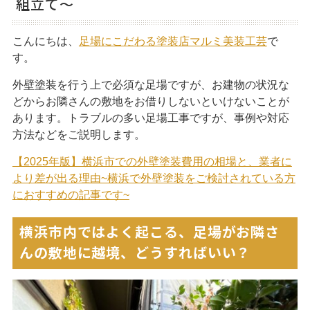
組立て〜
こんにちは、
足場にこだわる塗装店マルミ美装工芸
で
す。
外壁塗装を行う上で必須な足場ですが、お建物の状況な
どからお隣さんの敷地をお借りしないといけないことが
あります。トラブルの多い足場工事ですが、事例や対応
方法などをご説明します。
【2025年版】横浜市での外壁塗装費用の相場と、業者に
より差が出る理由~横浜で外壁塗装をご検討されている方
におすすめの記事です~
閉じる
横浜市内ではよく起こる、足場がお隣さ
んの敷地に越境、どうすればいい？