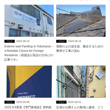
2025.09.15
2025.09.15
ブログ
ブログ
Exterior wall Painting in Yokohama –
屋根の上の温水器、撤去するための
A Reliable Choice for Foreign
費用や工事の流れ
Residents（母国語が英語の方向けの
記事です）
2025.09.09
2025.09.01
ブログ
ブログ
2025.9.9更新【専門家相談】塗料販
足場がお隣さんの敷地に越境、どう