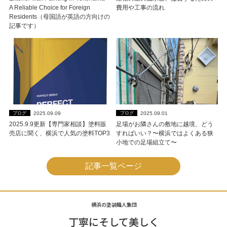
A Reliable Choice for Foreign
費用や工事の流れ
Residents（母国語が英語の方向けの
記事です）
2025.09.09
2025.09.01
ブログ
ブログ
2025.9.9更新【専門家相談】塗料販
足場がお隣さんの敷地に越境、どう
売店に聞く、横浜で人気の塗料TOP3
すればいい？〜横浜ではよくある狭
小地での足場組立て〜
記事一覧ページ
横浜の塗装職人集団
丁寧にそして美しく