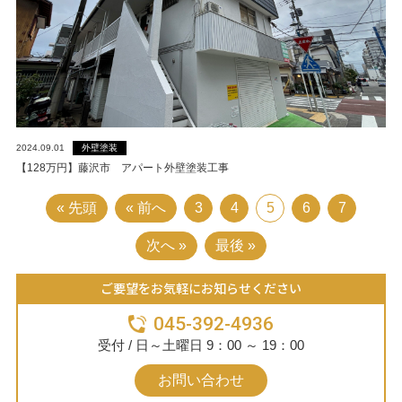
外壁塗装
2024.09.01
【128万円】藤沢市 アパート外壁塗装工事
« 先頭
« 前へ
3
4
5
6
7
次へ »
最後 »
ご要望をお気軽にお知らせください
045-392-4936
受付 / 日～土曜日 9：00 ～ 19：00
お問い合わせ