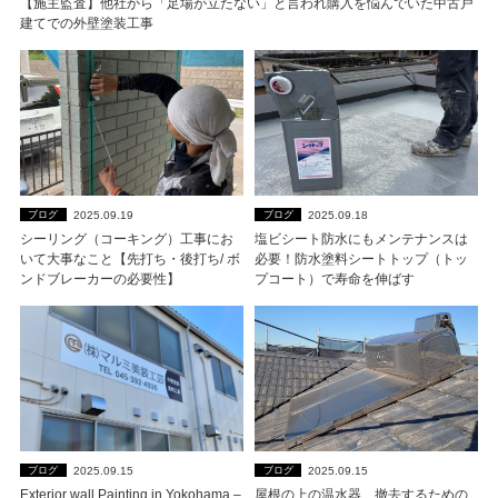
【施主監査】他社から「足場が立たない」と言われ購入を悩んでいた中古戸
建てでの外壁塗装工事
2025.09.19
2025.09.18
ブログ
ブログ
シーリング（コーキング）工事にお
塩ビシート防水にもメンテナンスは
いて大事なこと【先打ち・後打ち/ ボ
必要！防水塗料シートトップ（トッ
ンドブレーカーの必要性】
プコート）で寿命を伸ばす
2025.09.15
2025.09.15
ブログ
ブログ
Exterior wall Painting in Yokohama –
屋根の上の温水器、撤去するための