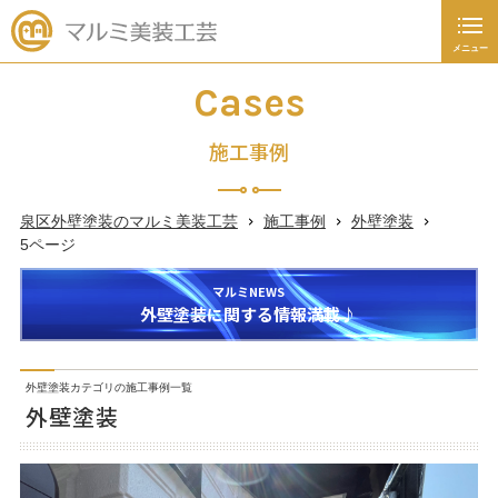
メニュー
閉じる
施工事例
Cases
外壁塗装
施工事例
屋根工事
泉区外壁塗装のマルミ美装工芸
施工事例
外壁塗装
未分類
5ページ
新着情報
マルミNEWS
外壁塗装に関する情報満載♪
塗装あれこれ豆知識
外壁塗装カテゴリの施工事例一覧
045-392-4936
外壁塗装
日～土曜日
9：00
～
19：00