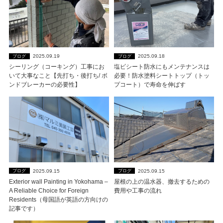
2025.09.19
2025.09.18
ブログ
ブログ
シーリング（コーキング）工事にお
塩ビシート防水にもメンテナンスは
いて大事なこと【先打ち・後打ち/ ボ
必要！防水塗料シートトップ（トッ
ンドブレーカーの必要性】
プコート）で寿命を伸ばす
2025.09.15
2025.09.15
ブログ
ブログ
Exterior wall Painting in Yokohama –
屋根の上の温水器、撤去するための
A Reliable Choice for Foreign
費用や工事の流れ
Residents（母国語が英語の方向けの
記事です）