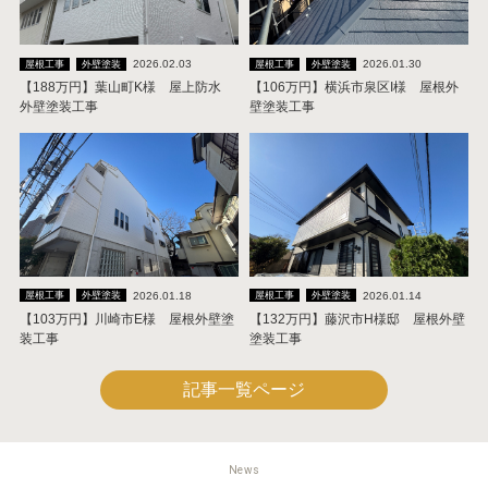
2026.02.03
2026.01.30
屋根工事
外壁塗装
屋根工事
外壁塗装
【188万円】葉山町K様 屋上防水
【106万円】横浜市泉区I様 屋根外
外壁塗装工事
壁塗装工事
2026.01.18
2026.01.14
屋根工事
外壁塗装
屋根工事
外壁塗装
【103万円】川崎市E様 屋根外壁塗
【132万円】藤沢市H様邸 屋根外壁
装工事
塗装工事
記事一覧ページ
News