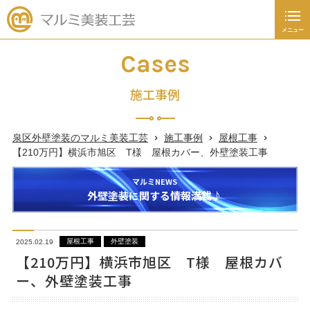
メニュー
閉じる
施工事例
Cases
外壁塗装
施工事例
屋根工事
泉区外壁塗装のマルミ美装工芸
施工事例
屋根工事
未分類
【210万円】横浜市旭区 T様 屋根カバー、外壁塗装工事
新着情報
マルミNEWS
外壁塗装に関する情報満載♪
塗装あれこれ豆知識
屋根工事
外壁塗装
2025.02.19
045-392-4936
【210万円】横浜市旭区 T様 屋根カバ
ー、外壁塗装工事
日～土曜日
9：00
～
19：00