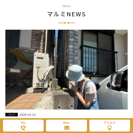
News
マルミNEWS
2026.03.13
ブログ
【施主監査】他社から「足場が立たない」と言われ購入を悩んでいた中古戸
TEL
MAIL
アクセス
建てでの外壁塗装工事