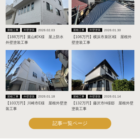
2026.02.03
2026.01.30
屋根工事
外壁塗装
屋根工事
外壁塗装
【188万円】葉山町K様 屋上防水
【106万円】横浜市泉区I様 屋根外
外壁塗装工事
壁塗装工事
2026.01.18
2026.01.14
屋根工事
外壁塗装
屋根工事
外壁塗装
【103万円】川崎市E様 屋根外壁塗
【132万円】藤沢市H様邸 屋根外壁
装工事
塗装工事
記事一覧ページ