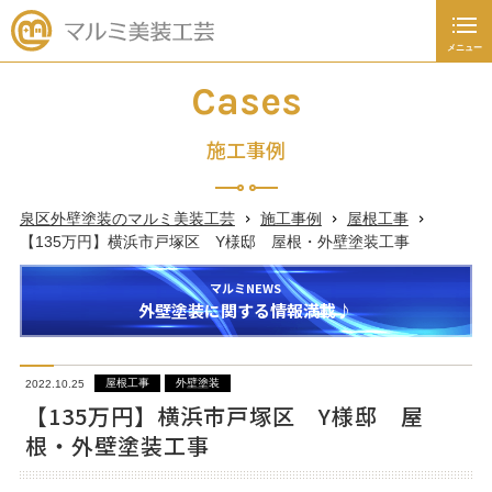
メニュー
閉じる
施工事例
Cases
外壁塗装
施工事例
屋根工事
泉区外壁塗装のマルミ美装工芸
施工事例
屋根工事
未分類
【135万円】横浜市戸塚区 Y様邸 屋根・外壁塗装工事
新着情報
価格入り施工事例
マルミの施工事例を価格入りで紹介します！
塗装あれこれ豆知識
屋根工事
外壁塗装
2022.10.25
045-392-4936
【135万円】横浜市戸塚区 Y様邸 屋
根・外壁塗装工事
日～土曜日
9：00
～
19：00