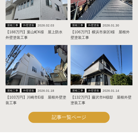
2026.02.03
2026.01.30
屋根工事
外壁塗装
屋根工事
外壁塗装
【188万円】葉山町K様 屋上防水
【106万円】横浜市泉区I様 屋根外
外壁塗装工事
壁塗装工事
2026.01.18
2026.01.14
屋根工事
外壁塗装
屋根工事
外壁塗装
【103万円】川崎市E様 屋根外壁塗
【132万円】藤沢市H様邸 屋根外壁
装工事
塗装工事
記事一覧ページ