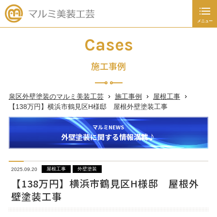
メニュー
閉じる
施工事例
Cases
外壁塗装
施工事例
屋根工事
泉区外壁塗装のマルミ美装工芸
施工事例
屋根工事
未分類
【138万円】横浜市鶴見区H様邸 屋根外壁塗装工事
新着情報
価格入り施工事例
マルミの施工事例を価格入りで紹介します！
塗装あれこれ豆知識
屋根工事
外壁塗装
2025.09.20
045-392-4936
【138万円】横浜市鶴見区H様邸 屋根外
壁塗装工事
日～土曜日
9：00
～
19：00