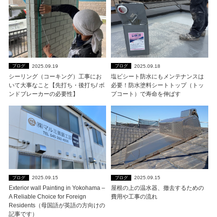
2025.09.19
2025.09.18
ブログ
ブログ
シーリング（コーキング）工事にお
塩ビシート防水にもメンテナンスは
いて大事なこと【先打ち・後打ち/ ボ
必要！防水塗料シートトップ（トッ
ンドブレーカーの必要性】
プコート）で寿命を伸ばす
2025.09.15
2025.09.15
ブログ
ブログ
Exterior wall Painting in Yokohama –
屋根の上の温水器、撤去するための
A Reliable Choice for Foreign
費用や工事の流れ
Residents（母国語が英語の方向けの
記事です）