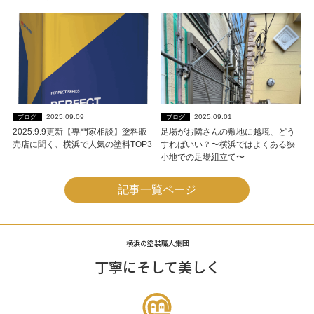
2025.09.09
2025.09.01
ブログ
ブログ
2025.9.9更新【専門家相談】塗料販
足場がお隣さんの敷地に越境、どう
売店に聞く、横浜で人気の塗料TOP3
すればいい？〜横浜ではよくある狭
小地での足場組立て〜
記事一覧ページ
横浜の塗装職人集団
丁寧にそして美しく