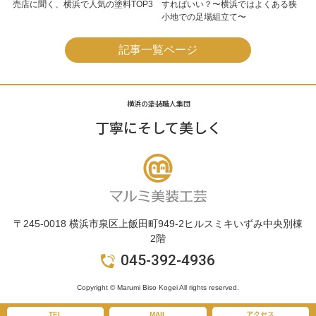
売店に聞く、横浜で人気の塗料TOP3
すればいい？〜横浜ではよくある狭
小地での足場組立て〜
記事一覧ページ
横浜の塗装職人集団
丁寧にそして美しく
〒245-0018 横浜市泉区上飯田町949-2ヒルスミキいずみ中央別棟
2階
045-392-4936
Copyright © Marumi Biso Kogei All rights reserved.
TEL
MAIL
アクセス