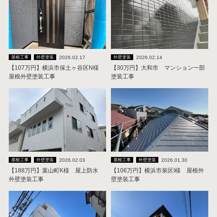
2026.02.17
2026.02.14
屋根工事
外壁塗装
外壁塗装
【107万円】横浜市保土ヶ谷区N様
【30万円】大和市 マンション一部
屋根外壁塗装工事
塗装工事
2026.02.03
2026.01.30
屋根工事
外壁塗装
屋根工事
外壁塗装
【188万円】葉山町K様 屋上防水
【106万円】横浜市泉区I様 屋根外
外壁塗装工事
壁塗装工事