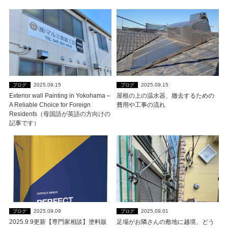
2025.09.15
2025.09.15
ブログ
ブログ
Exterior wall Painting in Yokohama –
屋根の上の温水器、撤去するための
A Reliable Choice for Foreign
費用や工事の流れ
Residents（母国語が英語の方向けの
記事です）
2025.09.09
2025.09.01
ブログ
ブログ
2025.9.9更新【専門家相談】塗料販
足場がお隣さんの敷地に越境、どう