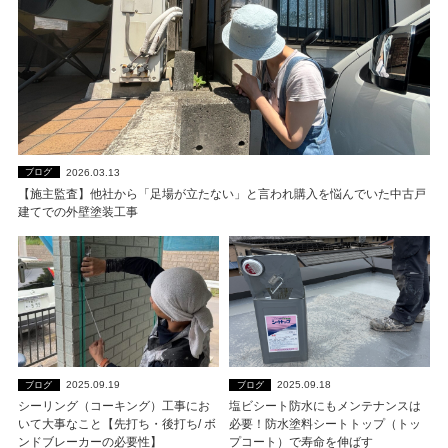
2026.03.13
ブログ
【施主監査】他社から「足場が立たない」と言われ購入を悩んでいた中古戸
建てでの外壁塗装工事
2025.09.19
2025.09.18
ブログ
ブログ
シーリング（コーキング）工事にお
塩ビシート防水にもメンテナンスは
いて大事なこと【先打ち・後打ち/ ボ
必要！防水塗料シートトップ（トッ
ンドブレーカーの必要性】
プコート）で寿命を伸ばす