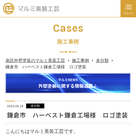
メニュー
閉じる
施工事例
Cases
外壁塗装
施工事例
屋根工事
泉区外壁塗装のマルミ美装工芸
施工事例
未分類
未分類
鎌倉市 ハーベスト鎌倉工場様 ロゴ塗装
新着情報
マルミNEWS
外壁塗装に関する情報満載♪
塗装あれこれ豆知識
未分類
2024.06.18
045-392-4936
鎌倉市 ハーベスト鎌倉工場様 ロゴ塗装
日～土曜日
9：00
～
19：00
こんにちはマルミ美装工芸です。